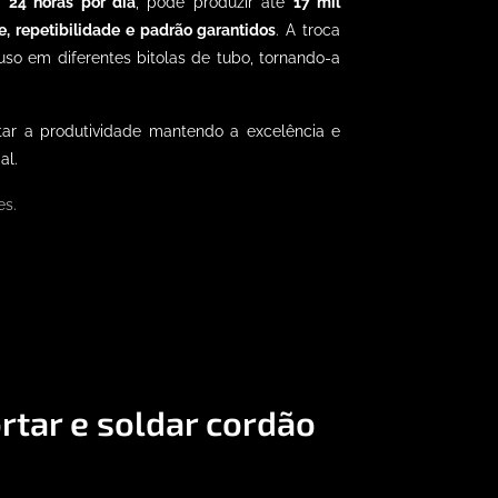
r
24 horas por dia
, pode produzir até
17 mil
e, repetibilidade e padrão garantidos
. A troca
uso em diferentes bitolas de tubo, tornando-a
ar a produtividade mantendo a excelência e
al.
s.
rtar e soldar cordão