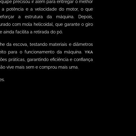
equipe precisou ir além para entregar o melhor
s a potência e a velocidade do motor, o que
eforçar a estrutura da máquina. Depois,
rado com mola helicoidal, que garante o giro
 ainda facilita a retirada do pó.
he da escova, testando materiais e diâmetros
eito para o funcionamento da máq
uina.
YKA
es práticas, garantindo eficiência e confiança
e não vive mais sem e comprou mais uma.
es.