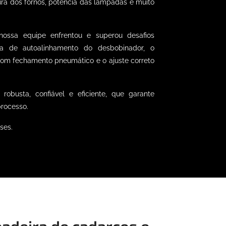
ura dos fornos, potência das lâmpadas e muito
nossa equipe enfrentou e superou desafios
a de autoalinhamento do desbobinador, o
com fechamento pneumático e o ajuste correto
obusta, confiável e eficiente, que garante
processo.
ses.
adeira de cadarços e